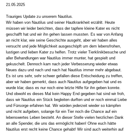
21.05.2025
Trauriges Update zu unserem Nautilus.
Wir haben von Nautilus und seiner Hautkrankheit erzählt. Heute
müssen wir leider berichten, dass der tapfere kleine Kater es nicht
geschafft hat und wir ihn gehen lassen mussten. Es war von Anfang
an nicht klar, wie seine Geschichte ausgeht, aber wir haben alles
versucht und jede Möglichkeit ausgeschöpft um dem lebensfrohen,
lustigen und lieben Kater zu helfen. Trotz vieler Tierklinikbesuche und
aller Behandlungen war Nautilus immer munter, hat gespielt und
gekuschelt. Dennoch kam nach jeder Verbesserung wieder etwas
Neues dazu und nach und nach hat Nautilus immer mehr abgebaut.
Es ist uns sehr, sehr schwer gefallen diese Entscheidung zu treffen,
aber wir haben gemerkt, dass auch Nautilus aufgegeben hat und es
wurde klar, dass es nur noch eine letzte Hilfe für ihn geben konnte.
Und obwohl es dieses Mal kein Happy End gegeben hat sind wir froh,
dass wir Nautilus ein Stück begleiten durften und er noch einmal Liebe
und Fürsorge erfahren hat. Wir würden jederzeit wieder so kämpfen
und nicht aufgeben, solange für ein Tier noch die Chance auf ein
lebenswertes Leben besteht. An dieser Stelle vielen herzlichen Dank
an alle Spender, die uns das ermöglicht haben! Ohne euch hätte
Nautilus erst recht keine Chance gehabt! Wir sind auch weiterhin auf