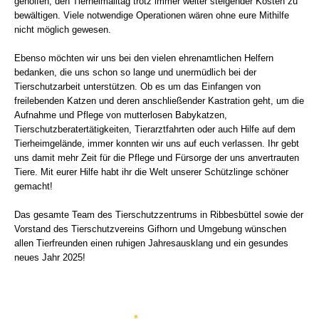
geholfen, den Tierheimalltag trotz immer weiter steigender Kosten zu
bewältigen. Viele notwendige Operationen wären ohne eure Mithilfe
nicht möglich gewesen.
Ebenso möchten wir uns bei den vielen ehrenamtlichen Helfern
bedanken, die uns schon so lange und unermüdlich bei der
Tierschutzarbeit unterstützen. Ob es um das Einfangen von
freilebenden Katzen und deren anschließender Kastration geht, um die
Aufnahme und Pflege von mutterlosen Babykatzen,
Tierschutzberatertätigkeiten, Tierarztfahrten oder auch Hilfe auf dem
Tierheimgelände, immer konnten wir uns auf euch verlassen. Ihr gebt
uns damit mehr Zeit für die Pflege und Fürsorge der uns anvertrauten
Tiere. Mit eurer Hilfe habt ihr die Welt unserer Schützlinge schöner
gemacht!
Das gesamte Team des Tierschutzzentrums in Ribbesbüttel sowie der
Vorstand des Tierschutzvereins Gifhorn und Umgebung wünschen
allen Tierfreunden einen ruhigen Jahresausklang und ein gesundes
neues Jahr 2025!