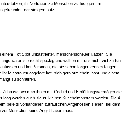
 unterstützen, ihr Vertrauen zu Menschen zu festigen. Im
ngefreundet, der sie gern putzt.
n einem Hot Spot unkastrierter, menschenscheuer Katzen. Sie
fangs waren sie recht spuckig und wollten mit uns nicht viel zu tun
 anfassen und bei Personen, die sie schon länger kennen fangen
ie ihr Misstrauen abgelegt hat, sich gern streicheln lässt und einem
anfängt zu schnurren.
ges Zuhause, wo man ihnen mit Geduld und Einfühlungsvermögen die
r lang werden auch sie zu kleinen Kuschelmonstern werden. Die 4
nem bereits vorhandenen zutraulichen Artgenossen ziehen, bei dem
n vor Menschen keine Angst haben muss.