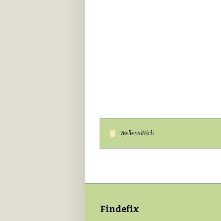
Wellensittich
Findefix