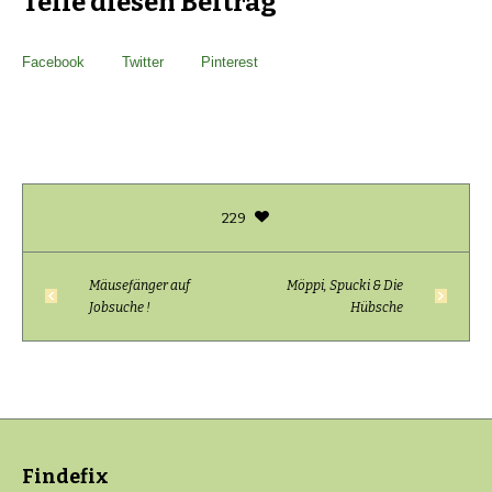
Teile diesen Beitrag
Facebook
Twitter
Pinterest
229
Mäusefänger auf
Möppi, Spucki & Die
Jobsuche !
Hübsche
Findefix