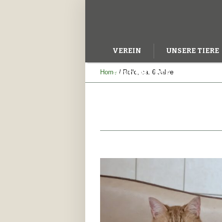
VEREIN
UNSERE TIERE
Home
/
Rollo, ca. 6 Jahre
RUND UMS TIER
IHRE H