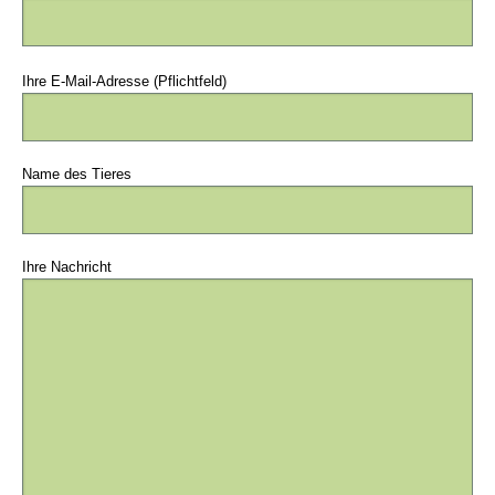
Bitte
lasse
Ihre E-Mail-Adresse (Pflichtfeld)
dieses
Feld
leer.
Name des Tieres
Ihre Nachricht