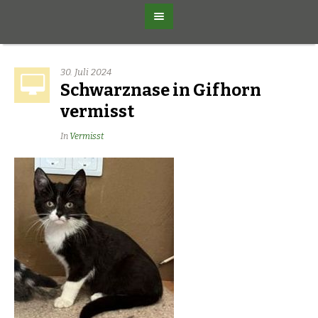
30. Juli 2024
Schwarznase in Gifhorn
vermisst
In
Vermisst