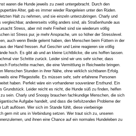
hst waren die Hunde jeweils zu zweit untergebracht. Durch den
upertäre Alter, gab es immer wieder Rangeleien unter den Rüden.
etzten Halt zu nehmen, und sie einzeln unterzubringen. Charly und
 vergleichbar, andererseits völlig anders sind, als Straßenhunde aus
sacht Stress, aber mit mehr Freiheit sind sie wiederum völlig
hen ist Stress pur, je mehr Ansprache, um so höher der Stresslevel.
ken, auch wenn Beide gelernt haben, den Menschen beim Füttern in der
aus der Hand fressen. Auf Geschirr und Leine reagieren sie völlig
de hoch. Es gibt ab und an kleine Lichtblicke, die uns hoffen lassen.
hmal vier Schritte zurück. Leider sind wir uns sehr sicher, dass
ch Fortschritte machen, die eine Vermittlung in Reichweite bringen.
gen Menschen Stunden in ihrer Nähe, ohne wirklich sichtbaren Erfolg.
eweils eine Pflegestelle. Es müssen sehr, sehr erfahrene Personen
beitet haben. Perfekt wäre ein vorhandener souveräner Ersthund. Ein
 Grundstück. Leider reicht es nicht, die Hunde süß zu finden, helfen
ieb zu sein. Charly und Snoopy brauchen fachkundige Menschen, die sich
igantische Aufgabe handelt, und dass die tiefsitzenden Probleme der
 Luft auflösen. Wer sich im Stande fühlt, diese vierbeinige
 gern mit uns in Verbindung setzen. Wer traut sich zu, unseren
ennenzulernen, und ihnen eine Chance auf ein normales Hundeleben zu