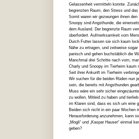
Gelassenheit vermitteln konnte. Zunäc
begrenzten Raum, den Stress und das p
Somit waren wir gezwungen ihnen den l
Snoopy sind Angsthunde, die einerseits
dem Ausland. Der begrenzte Raum verur
überfordert. Aufmerksamkeit vom Mensc
Durch Futter lassen sie sich kaum loc
Nähe zu ertragen, und zeitweise sogar 
panisch und gehen buchstäblich die Wän
Manchmal drei Schritte nach vorn, manc
Charly und Snoopy im Tierheim kaum no
Seit ihrer Ankunft im Tierheim verbrin
Wir suchen für die beiden Rüden nun j
sein, die bereits mit Angsthunden gear
Muss wäre ein sehr sicher eingezäuntes
zu wollen, Mitleid zu haben und tierl
im Klaren sind, dass es sich um eine g
Beiden sich nicht in ein paar Wochen in
Herausforderung anzunehmen, kann sich
„Mogli“ und „Kaspar Hauser“ einmal k
geben?