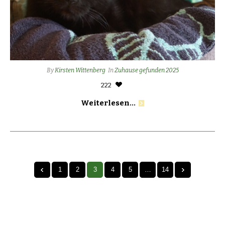
By
Kirsten Wittenberg
In
Zuhause gefunden 2025
222
Weiterlesen...
1
2
3
4
5
…
14