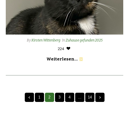
By
Kirsten Wittenberg
In
Zuhause gefunden 2025
224
Weiterlesen...
1
2
3
4
…
14