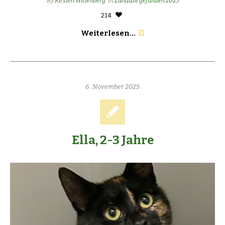
By
Kirsten Wittenberg
In
Zuhause gefunden 2025
214
Weiterlesen...
6. November 2025
Ella, 2-3 Jahre