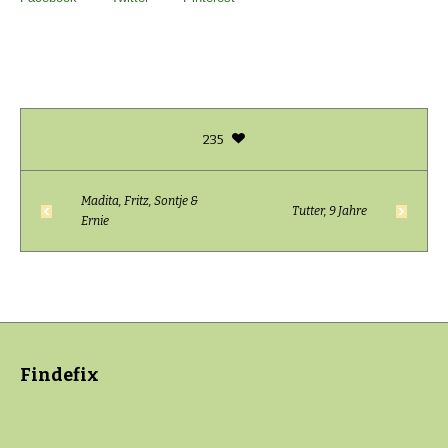
235
Madita, Fritz, Sontje &
Tutter, 9 Jahre
Ernie
Findefix