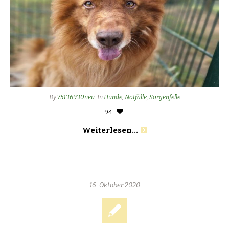
By
75136930neu
In
Hunde
,
Notfälle
,
Sorgenfelle
94
Weiterlesen...
16. Oktober 2020