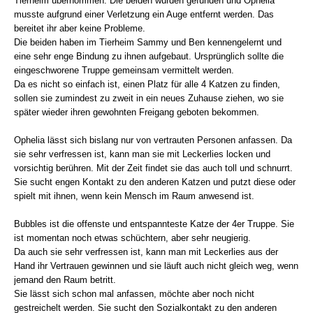
Tierheim übernommen. Die beiden wurden gefunden und Ophelia
musste aufgrund einer Verletzung ein Auge entfernt werden. Das
bereitet ihr aber keine Probleme.
Die beiden haben im Tierheim Sammy und Ben kennengelernt und
eine sehr enge Bindung zu ihnen aufgebaut. Ursprünglich sollte die
eingeschworene Truppe gemeinsam vermittelt werden.
Da es nicht so einfach ist, einen Platz für alle 4 Katzen zu finden,
sollen sie zumindest zu zweit in ein neues Zuhause ziehen, wo sie
später wieder ihren gewohnten Freigang geboten bekommen.
Ophelia lässt sich bislang nur von vertrauten Personen anfassen. Da
sie sehr verfressen ist, kann man sie mit Leckerlies locken und
vorsichtig berühren. Mit der Zeit findet sie das auch toll und schnurrt.
Sie sucht engen Kontakt zu den anderen Katzen und putzt diese oder
spielt mit ihnen, wenn kein Mensch im Raum anwesend ist.
Bubbles ist die offenste und entspannteste Katze der 4er Truppe. Sie
ist momentan noch etwas schüchtern, aber sehr neugierig.
Da auch sie sehr verfressen ist, kann man mit Leckerlies aus der
Hand ihr Vertrauen gewinnen und sie läuft auch nicht gleich weg, wenn
jemand den Raum betritt.
Sie lässt sich schon mal anfassen, möchte aber noch nicht
gestreichelt werden. Sie sucht den Sozialkontakt zu den anderen