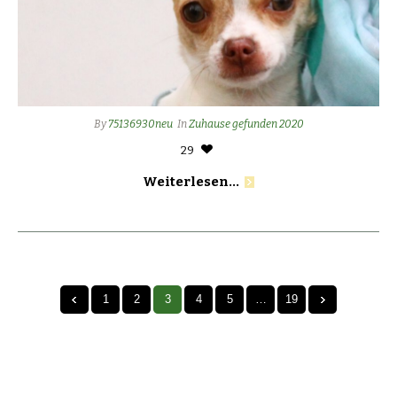
By
75136930neu
In
Zuhause gefunden 2020
29
Weiterlesen...
1
2
3
4
5
…
19