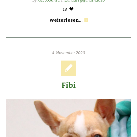
By
75136930neu
In
Zuhause gefunden 2020
18
Weiterlesen...
4. November 2020
Fibi