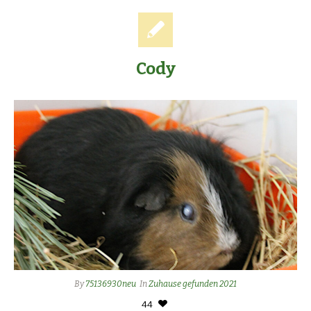
Cody
By
75136930neu
In
Zuhause gefunden 2021
44