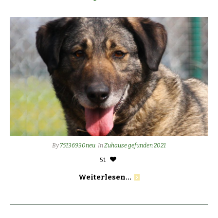
By
75136930neu
In
Zuhause gefunden 2021
51
Weiterlesen...