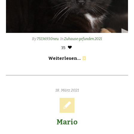
By
75136930neu
In
Zuhause gefunden 2021
35
Weiterlesen...
18. März 2021
Mario