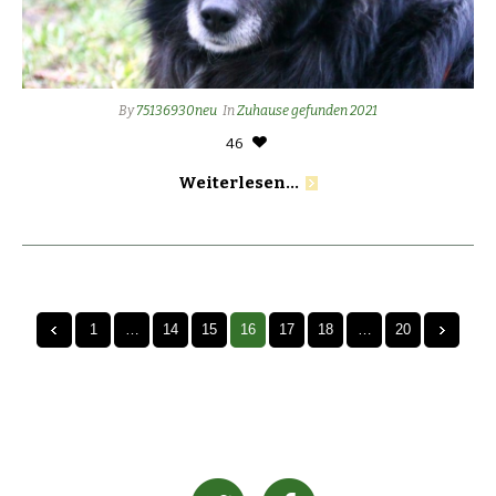
By
75136930neu
In
Zuhause gefunden 2021
46
Weiterlesen...
1
…
14
15
16
17
18
…
20