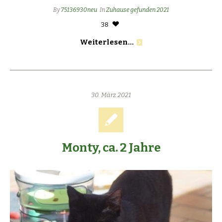
By
75136930neu
In
Zuhause gefunden 2021
38
Weiterlesen...
30. März 2021
Monty, ca. 2 Jahre