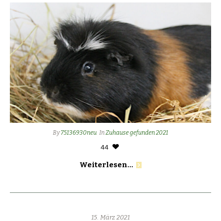
By
75136930neu
In
Zuhause gefunden 2021
44
Weiterlesen...
15. März 2021