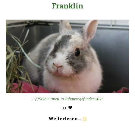
Franklin
By
75136930neu
In
Zuhause gefunden 2021
33
Weiterlesen...