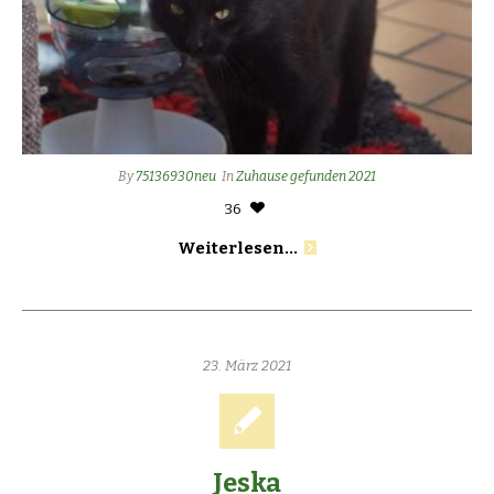
By
75136930neu
In
Zuhause gefunden 2021
36
Weiterlesen...
23. März 2021
Jeska